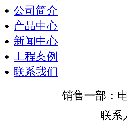
公司简介
产品中心
新闻中心
工程案例
联系我们
销售一部：电 话
联系