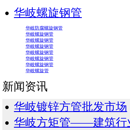
华岐螺旋钢管
华岐防腐螺旋钢管
华岐螺旋钢管
华岐螺旋钢管
华岐螺旋钢管
华岐螺旋钢管
华岐螺旋钢管
华岐螺旋钢管
华岐螺旋管
新闻资讯
华岐镀锌方管批发市场
华岐方矩管——建筑行