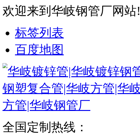
欢迎来到华岐钢管厂网站
标签列表
百度地图
全国定制热线：