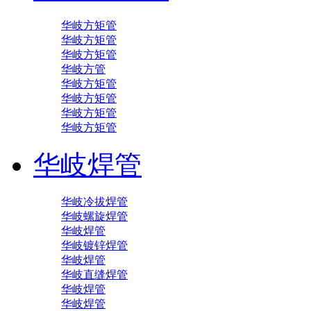
华岐方矩管
华岐方矩管
华岐方矩管
华岐方管
华岐方矩管
华岐方矩管
华岐方矩管
华岐方矩管
华岐焊管
华岐冷拔焊管
华岐螺旋焊管
华岐焊管
华岐镀锌焊管
华岐焊管
华岐直缝焊管
华岐焊管
华岐焊管