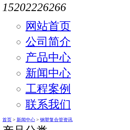
15202226266
网站首页
公司简介
产品中心
新闻中心
工程案例
联系我们
首页
>
新闻中心
>
钢塑复合管资讯