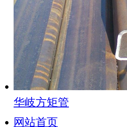
华岐方矩管
网站首页