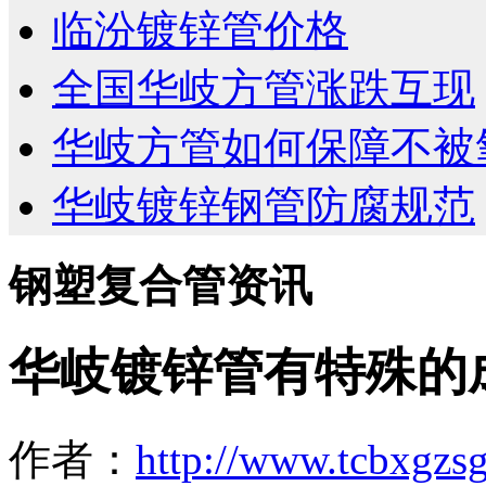
临汾镀锌管价格
全国华岐方管涨跌互现
华岐方管如何保障不被
华岐镀锌钢管防腐规范
钢塑复合管资讯
华岐镀锌管有特殊的
作者：
http://www.tcbxgzs