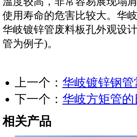
溫度较高，非常容易展现塌
使用寿命的危害比较大。华
华岐镀锌管废料板孔外观设计，
管为例子)。
上一个：
华岐镀锌钢管
下一个：
华岐方矩管的
相关产品