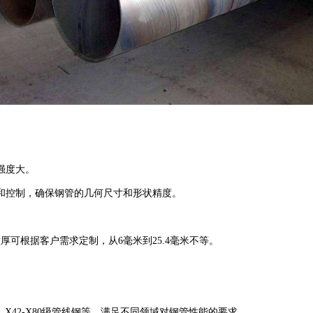
强度大。
控制，确保钢管的几何尺寸和形状精度。
厚可根据客户需求定制，从6毫米到25.4毫米不等。
X42-X80级管线钢等，满足不同领域对钢管性能的要求。