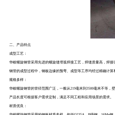
二、产品特点
成型工艺：
华岐螺旋钢管采用先进的螺旋缝埋弧焊接工艺，焊缝质量高，焊接
钢管的成型过程中，钢板边缘的预弯、成型等工序均经过精确计算和
规格多样：
华岐螺旋钢管的管径范围广泛，一般从219毫米到3500毫米不等，壁
产品长度可根据客户需求定制，满足不同工程和应用场景的需求。
材质优良：
华岐螺旋钢管采用的钢板材质多样，包括Q235A、B级钢，16Mn钢，