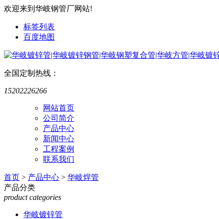
欢迎来到华岐钢管厂网站!
标签列表
百度地图
全国定制热线：
15202226266
网站首页
公司简介
产品中心
新闻中心
工程案例
联系我们
首页
>
产品中心
>
华岐焊管
产品分类
product categories
华岐镀锌管