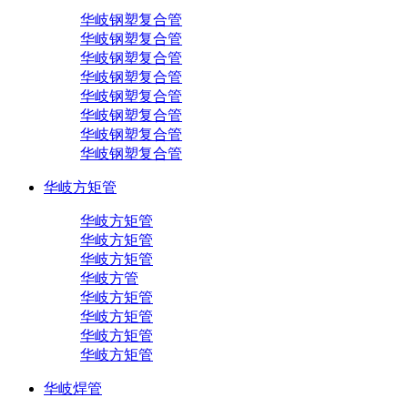
华岐钢塑复合管
华岐钢塑复合管
华岐钢塑复合管
华岐钢塑复合管
华岐钢塑复合管
华岐钢塑复合管
华岐钢塑复合管
华岐钢塑复合管
华岐方矩管
华岐方矩管
华岐方矩管
华岐方矩管
华岐方管
华岐方矩管
华岐方矩管
华岐方矩管
华岐方矩管
华岐焊管