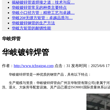
揭秘镀锌管道焊接之道：技术与应…
华岐镀锌管常见的种类主要特点
华岐小口径方管：精密工艺与卓越…
华岐20#无缝方矩管：卓越品质与…
华岐镀锌钢管的生产方法
华岐方矩管的耐锈性能
华岐焊管
华岐镀锌焊管
作者：
http://www.tcbxgzsg.com
点击：
31
发布时间：2025/6/6 17:
华岐镀锌焊管是一种优质的钢管产品，具有以下特点：
生产规模与资质：华岐镀锌焊管由广州京华制管有限公司(隶属于河北
洗、退火、大纵剪等配套设施。其产品已通过ISO9001国际质量体系