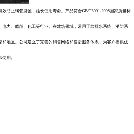
管腐蚀，延长使用寿命。产品符合GB/T3091-2008国家质量标
电力、船舶、化工等行业。在建筑领域，常用于给排水系统、消防系
和地区。公司建立了完善的销售网络和售后服务体系，为客户提供优
和使用。