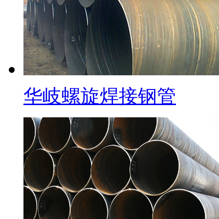
华岐螺旋焊接钢管