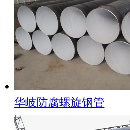
华岐防腐螺旋钢管