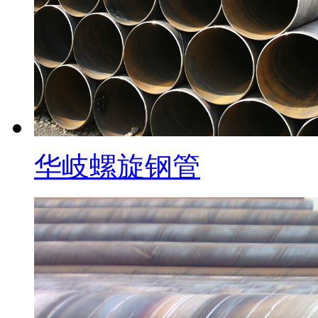
华岐螺旋钢管