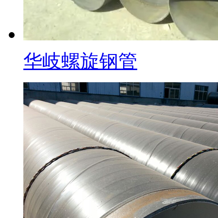
华岐螺旋钢管