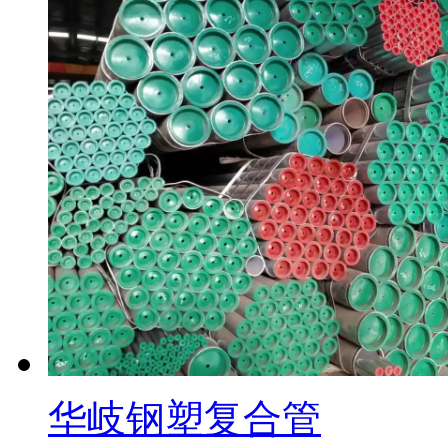
华岐钢塑复合管