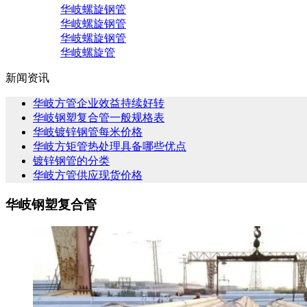
华岐螺旋钢管
华岐螺旋钢管
华岐螺旋钢管
华岐螺旋管
新闻资讯
华岐方管企业效益持续好转
华岐钢塑复合管一般规格表
华岐镀锌钢管每米价格
华岐方矩管热处理具备哪些优点
镀锌钢管的分类
华岐方管供应现货价格
华岐钢塑复合管