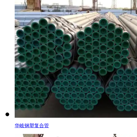
华岐钢塑复合管