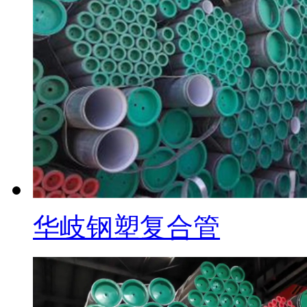
华岐钢塑复合管