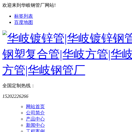
欢迎来到华岐钢管厂网站!
标签列表
百度地图
全国定制热线：
15202226266
网站首页
公司简介
产品中心
新闻中心
工程案例