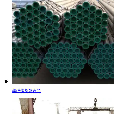
华岐钢塑复合管