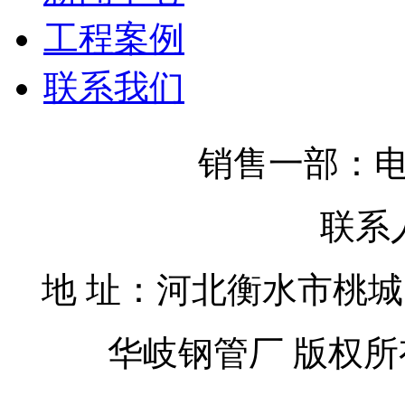
工程案例
联系我们
销售一部：电 话
联系
地 址：河北衡水市桃
华岐钢管厂 版权