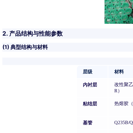
2. 产品结构与性能参数
(1) 典型结构与材料
层级
材料
内衬层
改性聚乙
R）
粘结层
热熔胶（
基管
Q235B/