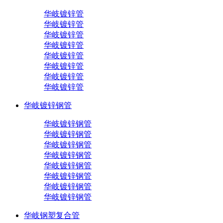
华岐镀锌管
华岐镀锌管
华岐镀锌管
华岐镀锌管
华岐镀锌管
华岐镀锌管
华岐镀锌管
华岐镀锌管
华岐镀锌钢管
华岐镀锌钢管
华岐镀锌钢管
华岐镀锌钢管
华岐镀锌钢管
华岐镀锌钢管
华岐镀锌钢管
华岐镀锌钢管
华岐镀锌钢管
华岐钢塑复合管