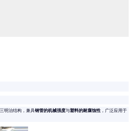
钢管的机械强度
塑料的耐腐蚀性
三明治结构，兼具
与
，广泛应用于