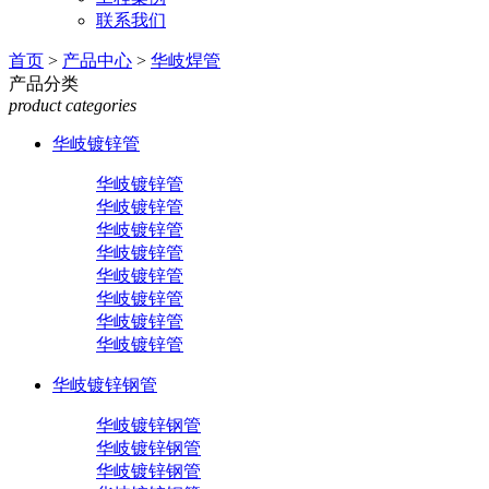
联系我们
首页
>
产品中心
>
华岐焊管
产品分类
product categories
华岐镀锌管
华岐镀锌管
华岐镀锌管
华岐镀锌管
华岐镀锌管
华岐镀锌管
华岐镀锌管
华岐镀锌管
华岐镀锌管
华岐镀锌钢管
华岐镀锌钢管
华岐镀锌钢管
华岐镀锌钢管