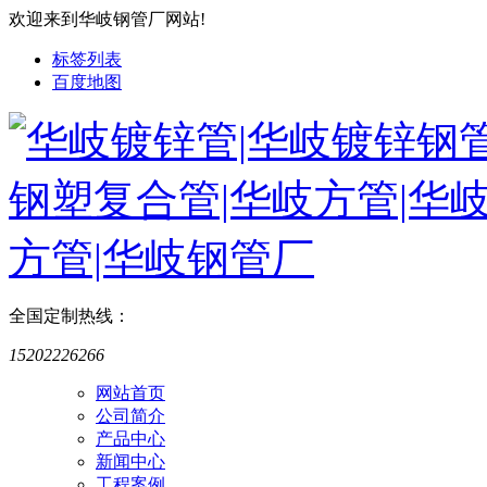
欢迎来到华岐钢管厂网站!
标签列表
百度地图
全国定制热线：
15202226266
网站首页
公司简介
产品中心
新闻中心
工程案例