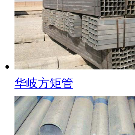
华岐方矩管