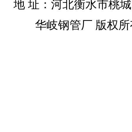
地 址：河北衡水市桃
华岐钢管厂 版权